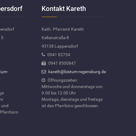
ersdorf
Kontakt Kareth
persdorf
Kath. Pfarramt Kareth
 5
Keltenstraße 8
93138 Lappersdorf
0941 82754
0941 8500847
tum-
kareth@bistum-regensburg.de
Öffnungszeiten:
Mittwochs und donnerstags von
ags
9.00 bis 12.00 Uhr
hr
Montags, dienstags und freitags
 und
ist das Pfarrbüro geschlossen.
 Pfarrbüro