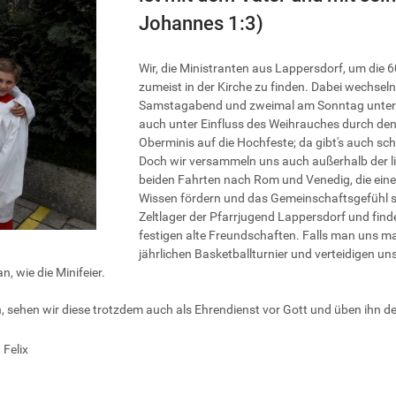
Johannes 1:3)
Wir, die Ministranten aus Lappersdorf, um die 6
zumeist in der Kirche zu finden. Dabei wechsel
Samstagabend und zweimal am Sonntag unterstü
auch unter Einfluss des Weihrauches durch den
Oberminis auf die Hochfeste; da gibt's auch sc
Doch wir versammeln uns auch außerhalb der lit
beiden Fahrten nach Rom und Venedig, die einen
Wissen fördern und das Gemeinschaftsgefühl s
Zeltlager der Pfarrjugend Lappersdorf und find
festigen alte Freundschaften. Falls man uns mal
jährlichen Basketballturnier und verteidigen un
n, wie die Minifeier.
, sehen wir diese trotzdem auch als Ehrendienst vor Gott und üben ihn d
 Felix