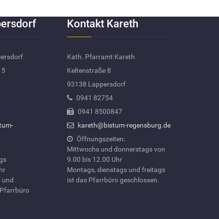
ersdorf
Kontakt Kareth
persdorf
Kath. Pfarramt Kareth
 5
Keltenstraße 8
93138 Lappersdorf
0941 82754
0941 8500847
tum-
kareth@bistum-regensburg.de
Öffnungszeiten:
Mittwochs und donnerstags von
ags
9.00 bis 12.00 Uhr
hr
Montags, dienstags und freitags
 und
ist das Pfarrbüro geschlossen.
 Pfarrbüro