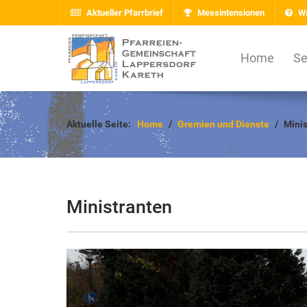
Aktueller Pfarrbrief
Messintensionen
Wa
Home
Se
Aktuelle Seite:
Home
Gremien und Dienste
Mini
Ministranten