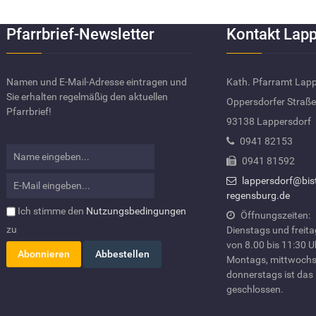
Pfarrbrief-Newsletter
Kontakt Lapp
Namen und E-Mail-Adresse eintragen und
Kath. Pfarramt Lap
Sie erhalten regelmäßig den aktuellen
Oppersdorfer Straße
Pfarrbrief!
93138 Lappersdorf
0941 82153
0941 81592
lappersdorf@bis
regensburg.de
Ich stimme den
Nutzungsbedingungen
Öffnungszeiten:
zu
Dienstags und freit
von 8.00 bis 11:30 U
Montags, mittwochs
donnerstags ist das
geschlossen.