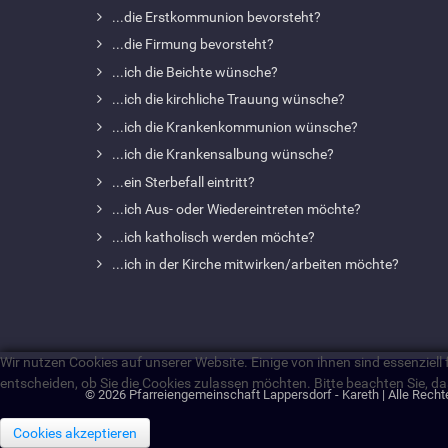
...die Erstkommunion bevorsteht?
...die Firmung bevorsteht?
...ich die Beichte wünsche?
...ich die kirchliche Trauung wünsche?
...ich die Krankenkommunion wünsche?
...ich die Krankensalbung wünsche?
...ein Sterbefall eintritt?
...ich Aus- oder Wiedereintreten möchte?
...ich katholisch werden möchte?
...ich in der Kirche mitwirken/arbeiten möchte?
Wir nutzen Cookies auf unserer Website. Einige von ihnen sind essenziell
entscheiden, ob Sie die Cookies zulassen möchten. Bitte beachten Sie, da
© 2026 Pfarreiengemeinschaft Lappersdorf - Kareth | Alle Recht
Cookies akzeptieren