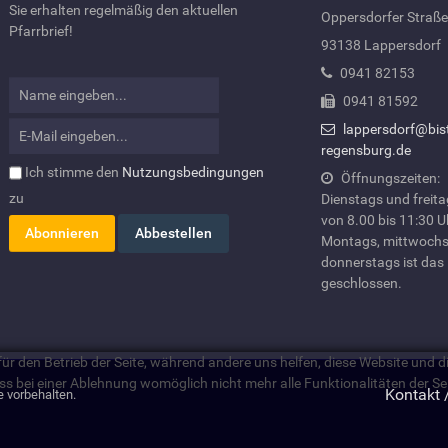
Sie erhalten regelmäßig den aktuellen
Oppersdorfer Straße
Pfarrbrief!
93138 Lappersdorf
0941 82153
0941 81592
lappersdorf@bis
regensburg.de
Ich stimme den
Nutzungsbedingungen
Öffnungszeiten:
zu
Dienstags und freit
von 8.00 bis 11:30 U
Montags, mittwochs
donnerstags ist das
geschlossen.
 für den Betrieb der Seite, während andere uns helfen, diese Website und 
ss bei einer Ablehnung womöglich nicht mehr alle Funktionalitäten der Se
Kontakt 
e vorbehalten.