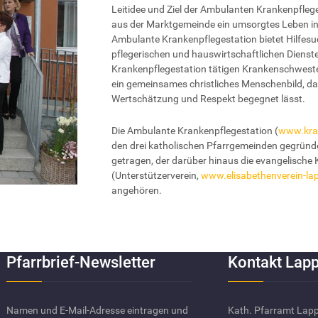
Leitidee und Ziel der Ambulanten Krankenpfleg
aus der Marktgemeinde ein umsorgtes Leben in
Ambulante Krankenpflegestation bietet Hilfes
pflegerischen und hauswirtschaftlichen Dienst
Krankenpflegestation tätigen Krankenschwester
ein gemeinsames christliches Menschenbild, d
Wertschätzung und Respekt begegnet lässt.
Die Ambulante Krankenpflegestation (
www.kran
den drei katholischen Pfarrgemeinden gegründe
getragen, der darüber hinaus die evangelische 
(Unterstützerverein,
www.elisabethenverein-la
angehören.
Pfarrbrief-Newsletter
Kontakt Lapp
Namen und E-Mail-Adresse eintragen und
Kath. Pfarramt Lap