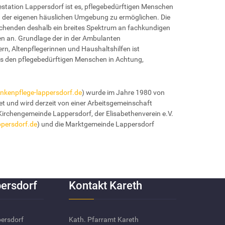
estation Lappersdorf ist es, pflegebedürftigen Menschen
 der eigenen häuslichen Umgebung zu ermöglichen. Die
uchenden deshalb ein breites Spektrum an fachkundigen
en an. Grundlage der in der Ambulanten
n, Altenpflegerinnen und Haushaltshilfen ist
as den pflegebedürftigen Menschen in Achtung,
kenpflege-lappersdorf.de
) wurde im Jahre 1980 von
t und wird derzeit von einer Arbeitsgemeinschaft
Kirchengemeinde Lappersdorf, der Elisabethenverein e.V.
ppersdorf.de
) und die Marktgemeinde Lappersdorf
ersdorf
Kontakt Kareth
persdorf
Kath. Pfarramt Kareth