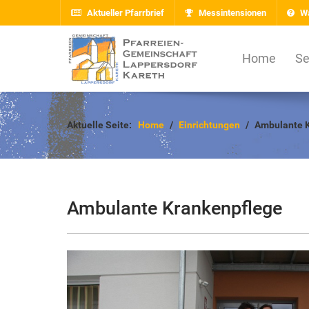
Aktueller Pfarrbrief
Messintensionen
Wa
Home
Se
Aktuelle Seite:
Home
Einrichtungen
Ambulante 
Ambulante Krankenpflege