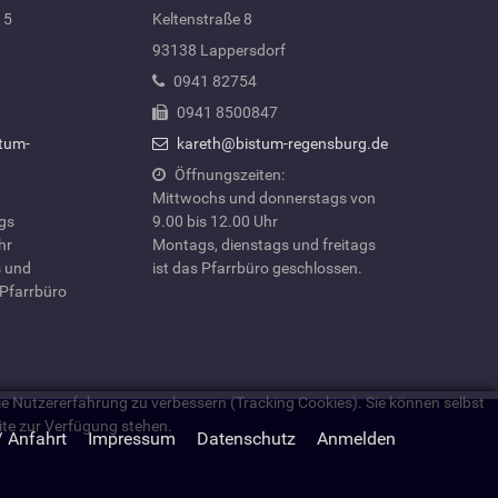
 5
Keltenstraße 8
93138 Lappersdorf
0941 82754
0941 8500847
tum-
kareth@bistum-regensburg.de
Öffnungszeiten:
Mittwochs und donnerstags von
ags
9.00 bis 12.00 Uhr
hr
Montags, dienstags und freitags
 und
ist das Pfarrbüro geschlossen.
 Pfarrbüro
die Nutzererfahrung zu verbessern (Tracking Cookies). Sie können selbst
ite zur Verfügung stehen.
/ Anfahrt
Impressum
Datenschutz
Anmelden