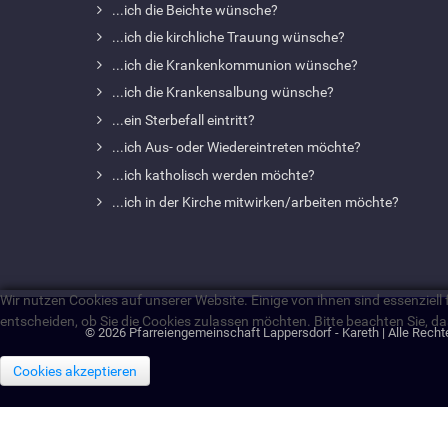
...ich die Beichte wünsche?
...ich die kirchliche Trauung wünsche?
...ich die Krankenkommunion wünsche?
...ich die Krankensalbung wünsche?
...ein Sterbefall eintritt?
...ich Aus- oder Wiedereintreten möchte?
...ich katholisch werden möchte?
...ich in der Kirche mitwirken/arbeiten möchte?
Wir nutzen Cookies auf unserer Website. Einige von ihnen sind essenziell
entscheiden, ob Sie die Cookies zulassen möchten. Bitte beachten Sie, da
© 2026 Pfarreiengemeinschaft Lappersdorf - Kareth | Alle Recht
Cookies akzeptieren