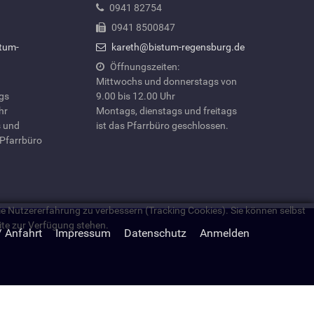
0941 82754
0941 8500847
tum-
kareth@bistum-regensburg.de
Öffnungszeiten:
Mittwochs und donnerstags von
ags
9.00 bis 12.00 Uhr
hr
Montags, dienstags und freitags
 und
ist das Pfarrbüro geschlossen.
 Pfarrbüro
die Nutzererfahrung zu verbessern (Tracking Cookies). Sie können selbst
ite zur Verfügung stehen.
/ Anfahrt
Impressum
Datenschutz
Anmelden