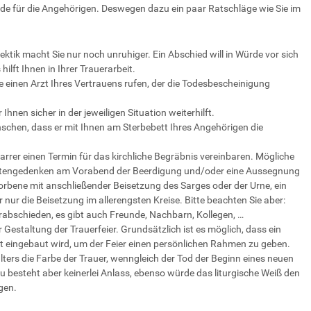
de für die Angehörigen. Deswegen dazu ein paar Ratschläge wie Sie im
ktik macht Sie nur noch unruhiger. Ein Abschied will in Würde vor sich
lft Ihnen in Ihrer Trauerarbeit.
einen Arzt Ihres Vertrauens rufen, der die Todesbescheinigung
Ihnen sicher in der jeweiligen Situation weiterhilft.
schen, dass er mit Ihnen am Sterbebett Ihres Angehörigen die
arrer einen Termin für das kirchliche Begräbnis vereinbaren. Mögliche
Totengedenken am Vorabend der Beerdigung und/oder eine Aussegnung
torbene mit anschließender Beisetzung des Sarges oder der Urne, ein
nur die Beisetzung im allerengsten Kreise. Bitte beachten Sie aber:
abschieden, es gibt auch Freunde, Nachbarn, Kollegen, …
Gestaltung der Trauerfeier. Grundsätzlich ist es möglich, dass ein
gt eingebaut wird, um der Feier einen persönlichen Rahmen zu geben.
alters die Farbe der Trauer, wenngleich der Tod der Beginn eines neuen
azu besteht aber keinerlei Anlass, ebenso würde das liturgische Weiß den
gen.