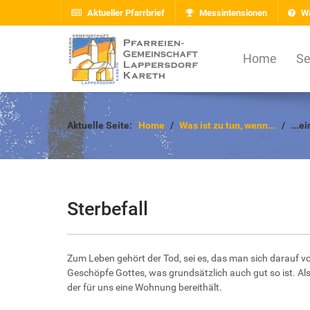
Aktueller Pfarrbrief
Messintensionen
Wa
Home
Se
Aktuelle Seite:
Home
Was ist zu tun, wenn...
...e
Sterbefall
Zum Leben gehört der Tod, sei es, das man sich darauf v
Geschöpfe Gottes, was grundsätzlich auch gut so ist. Als
der für uns eine Wohnung bereithält.