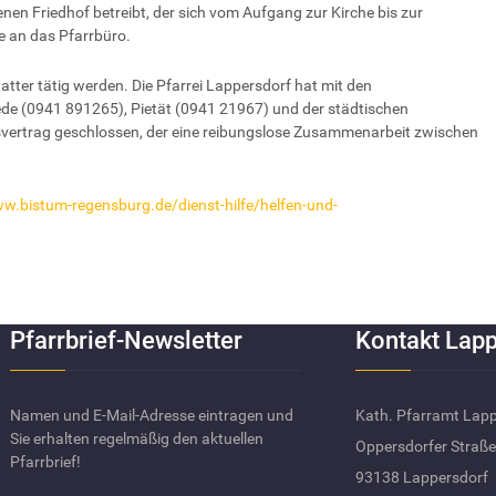
enen Friedhof betreibt, der sich vom Aufgang zur Kirche bis zur
te an das Pfarrbüro.
atter tätig werden. Die Pfarrei Lappersdorf hat mit den
de (0941 891265), Pietät (0941 21967) und der städtischen
vertrag geschlossen, der eine reibungslose Zusammenarbeit zwischen
ww.bistum-regensburg.de/dienst-hilfe/helfen-und-
Pfarrbrief-Newsletter
Kontakt Lapp
Namen und E-Mail-Adresse eintragen und
Kath. Pfarramt Lap
Sie erhalten regelmäßig den aktuellen
Oppersdorfer Straße
Pfarrbrief!
93138 Lappersdorf