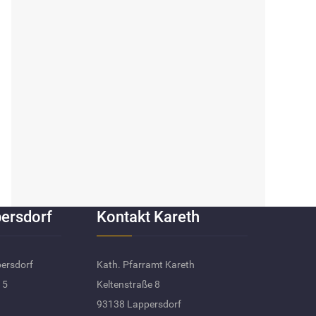
ersdorf
Kontakt Kareth
persdorf
Kath. Pfarramt Kareth
 5
Keltenstraße 8
93138 Lappersdorf