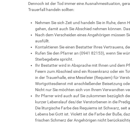
Dennoch ist der Tod immer eine Ausnahmesituation, gera
Trauerfall handeln sollten:
Nehmen Sie sich Zeit und handeln Sie in Ruhe, denn He
gehen, damit auch Sie Abschied nehmen können. Das hi
Nach dem Verscheiden eines Angehörigen müssen Sie 
ausfüllt.
Kontaktieren Sie einen Bestatter Ihres Vertrauens, der 
Rufen Sie den Pfarrer an (0941 82153), wenn Sie wün
Sterbegebete spricht.
Ihr Bestatter wird in Absprache mit Ihnen und dem Pf
Feiern zum Abschied sind ein Rosenkranz oder ein 
in der Trauerhalle, eine Messfeier (Requiem) für Vers
Wortgottesdienst mit anschließender Beisetzung oder 
Nicht nur Sie möchten sich von Ihrem Verwandten ver
Ihr Pfarrer wird auch auf Sie zukommen bezüglich der 
kurzer Lebenslauf des/der Verstorbenen in die Predi
Die liturgische Farbe des Requiems ist Schwarz, seit 
Lebens bei Gott ist. Violett ist die Farbe der Buße, d
frischen Schmerz der Angehörigen nicht berücksichti