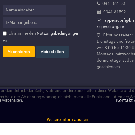
0941 82153
0941 81592
lappersdorf@bis
regensburg.de
Ich stimme den
Nutzungsbedingungen
Öffnungszeiten:
zu
Dienstags und freit
von 8.00 bis 11:30 U
Montags, mittwochs
donnerstags ist das
geschlossen.
 für den Betrieb der Seite, während andere uns helfen, diese Website und 
ss bei einer Ablehnung womöglich nicht mehr alle Funktionalitäten der Se
Kontakt 
e vorbehalten.
Weitere Informationen