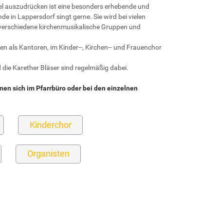
l auszudrücken ist eine besonders erhebende und
de in Lappersdorf singt gerne. Sie wird bei vielen
 verschiedene kirchenmusikalische Gruppen und
n als Kantoren, im Kinder-­‐, Kirchen-­‐ und Frauenchor
ie Karether Bläser sind regelmäßig dabei.
en sich im Pfarrbüro oder bei den einzelnen
Kinderchor
Organisten