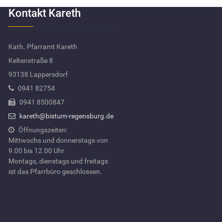
Kontakt Kareth
Kath. Pfarramt Kareth
Keltenstraße 8
93138 Lappersdorf
0941 82754
0941 8500847
kareth@bistum-regensburg.de
Öffnungszeiten:
Mittwochs und donnerstags von
9.00 bis 12.00 Uhr
Montags, dienstags und freitags
ist das Pfarrbüro geschlossen.