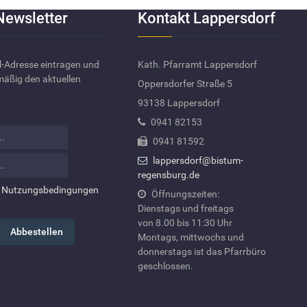
Newsletter
Kontakt Lappersdorf
-Adresse eintragen und
Kath. Pfarramt Lappersdorf
lmäßig den aktuellen
Oppersdorfer Straße 5
93138 Lappersdorf
0941 82153
0941 81592
lappersdorf@bistum-
regensburg.de
n
Nutzungsbedingungen
Öffnungszeiten:
Dienstags und freitags
von 8.00 bis 11:30 Uhr
Montags, mittwochs und
donnerstags ist das Pfarrbüro
geschlossen.