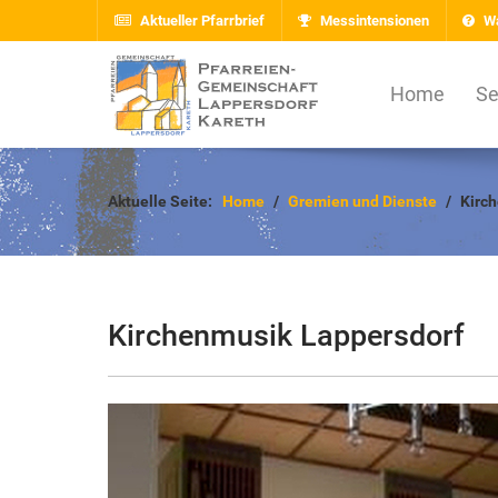
Aktueller Pfarrbrief
Messintensionen
Wa
Home
Se
Aktuelle Seite:
Home
Gremien und Dienste
Kirc
Kirchenmusik Lappersdorf