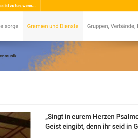
s ist zu tun, wenn...
elsorge
Gremien und Dienste
Gruppen, Verbände, 
henmusik
„Singt in eurem Herzen Psalme
Geist eingibt, denn ihr seid in 