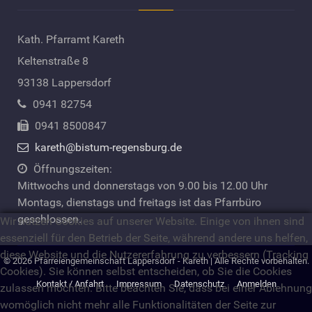
Kath. Pfarramt Kareth
Keltenstraße 8
93138 Lappersdorf
0941 82754
0941 8500847
kareth@bistum-regensburg.de
Öffnungszeiten:
Mittwochs und donnerstags von 9.00 bis 12.00 Uhr
Montags, dienstags und freitags ist das Pfarrbüro
geschlossen.
Wir nutzen Cookies auf unserer Website. Einige von ihnen sind
essenziell für den Betrieb der Seite, während andere uns helfen,
diese Website und die Nutzererfahrung zu verbessern (Tracking
© 2026 Pfarreiengemeinschaft Lappersdorf - Kareth | Alle Rechte vorbehalten.
Cookies). Sie können selbst entscheiden, ob Sie die Cookies
Kontakt / Anfahrt
Impressum
Datenschutz
Anmelden
zulassen möchten. Bitte beachten Sie, dass bei einer Ablehnung
womöglich nicht mehr alle Funktionalitäten der Seite zur